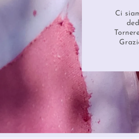
Ci sia
ded
Torner
Grazi