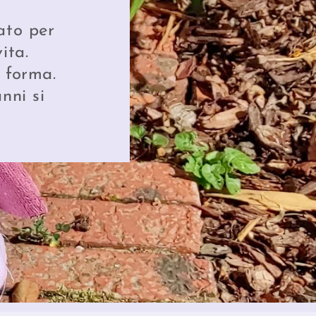
ato per
ita.
 forma.
nni si